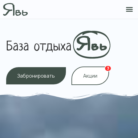
Явь
База отдыха
3
Забронировать
Акции